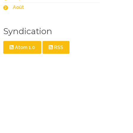
Août
2
Syndication
Atom 1.0
RSS