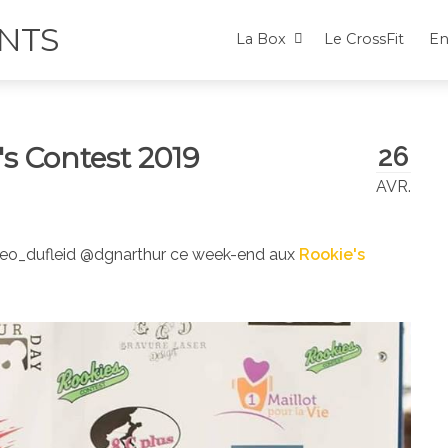
NTS
La Box
Le CrossFit
En
26
s Contest 2019
AVR.
eo_dufleid @dgnarthur ce week-end aux
Rookie's