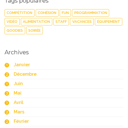
Tags populaires
COMPÉTITION
COHÉSION
FUN
PROGRAMMATION
VIDÉO
ALIMENTATION
STAFF
VACANCES
ÉQUIPEMENT
GOODIES
SOIRÉE
Archives
Janvier
1
Décembre
2
Juin
1
Mai
3
Avril
1
Mars
2
Février
2