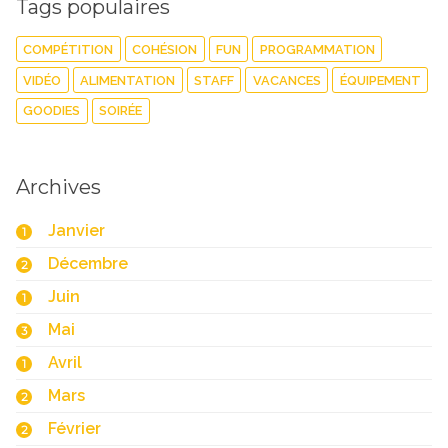
Tags populaires
COMPÉTITION
COHÉSION
FUN
PROGRAMMATION
VIDÉO
ALIMENTATION
STAFF
VACANCES
ÉQUIPEMENT
GOODIES
SOIRÉE
Archives
Janvier
1
Décembre
2
Juin
1
Mai
3
Avril
1
Mars
2
Février
2