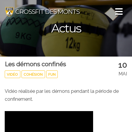
CROSSFIT DES MONTS
Actus
10
Les démons confinés
MAI
VIDÉO
COHÉSION
FUN
Vidéo réalisée par les démons pendant la période de
confinement.